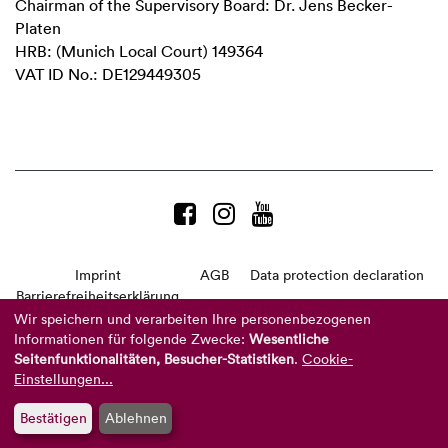
Chairman of the Supervisory Board: Dr. Jens Becker-
Platen
HRB: (Munich Local Court) 149364
VAT ID No.: DE129449305
Imprint
AGB
Data protection declaration
Barrierefreiheitserklärung
Wir speichern und verarbeiten Ihre personenbezogenen
Telefon:
+49 8104 8873-310
Informationen für folgende Zwecke:
Wesentliche
(Mo-Do: 9-16 Uhr und Fr: 9-14 Uhr)
Seitenfunktionalitäten, Besucher-Statistiken
.
Cookie-
Mail:
info@reviderm.com
Einstellungen...
©
2026 REVIDERM AG
Bestätigen
Ablehnen