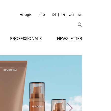
Login
0
DE
EN
CH
NL
PROFESSIONALS
NEWSLETTER
Spot off.
Shine on
Next