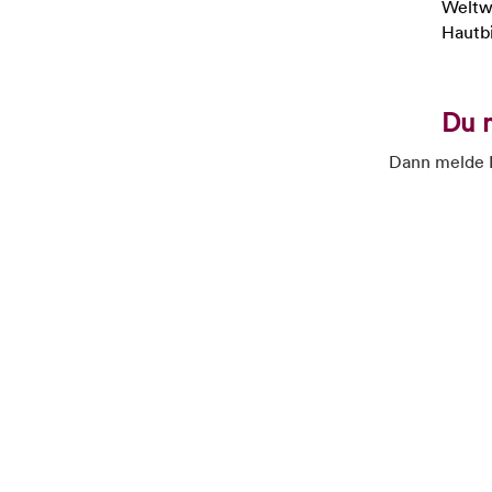
Weltwe
Hautbi
Du 
Dann melde D