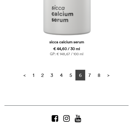
sicca calcium serum
€ 44,60 / 30 ml
GP: € 148,67 / 100 ml
Previous
Next
<
1
2
3
4
5
6
7
8
>