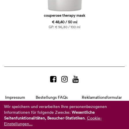
couperose therapy mask
€ 48,40 / 50 ml
GP: € 96,80 / 100 ml
Impressum
Bestellungs FAQs
Reklamationsformular
AGB
Datenschutzerklärung
Barrierefreiheitserklärung
Wir speichern und verarbeiten Ihre personenbezogenen
Informationen für folgende Zwecke:
Wesentliche
Telefon:
+49 8104 8873-310
Seitenfunktionalitäten, Besucher-Statistiken
.
Cookie-
(Mo-Do: 9-16 Uhr und Fr: 9-14 Uhr)
Mail:
info@reviderm.com
Einstellungen...