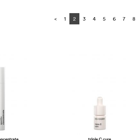
Previous
<
1
2
3
4
5
6
7
8
oncentrate
triple C cure