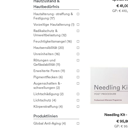
Hautzustand &
€ 41,00
Hautbedürfnis
GP: € 410,
Hautalterung - straffung &
Festigung (17)
Vorzeitige Hautalterung (1)
Radikalschutz &
Umweltbelastung (12)
Feuchtigkeitsmangel (16)
Hautsensibilität (20)
Unreinheiten (16)
Rötungen und
Gefässlabilität (11)
Erweiterte Poren (11)
Pigmentflecken (6)
Augenschatten & -
schwellungen (2)
Lichtschädigung (2)
Lichtschutz (4)
Körperstraffung (4)
Needling Kit -
Produktlinien
€ 95,80
Global Anti-Aging (4)
GP: € 95,