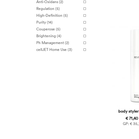
Anti-Oxidans (2)
Regulation (5)
High-Definition (5)
Purity (14)
Couperose (5)
Brightening (4)
Ph Management (2)
cellJET Home Use (3)
body styler 
€ 71,40
GP: € 35,