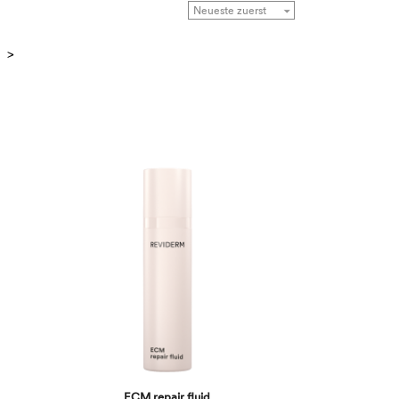
Next
>
ECM repair fluid