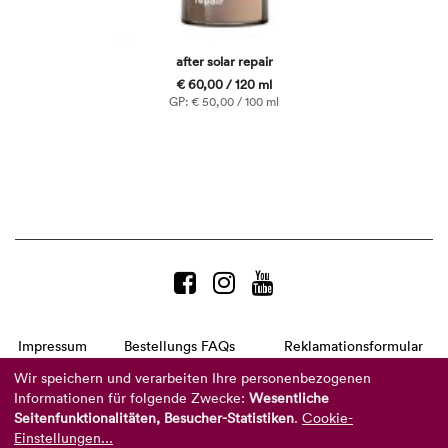
after solar repair
€ 60,00 / 120 ml
GP: € 50,00 / 100 ml
Impressum
Bestellungs FAQs
Reklamationsformular
AGB
Datenschutzerklärung
Barrierefreiheitserklärung
Wir speichern und verarbeiten Ihre personenbezogenen
Informationen für folgende Zwecke:
Wesentliche
Telefon:
+49 8104 8873-310
Seitenfunktionalitäten, Besucher-Statistiken
.
Cookie-
(Mo-Do: 9-16 Uhr und Fr: 9-14 Uhr)
Mail:
info@reviderm.com
Einstellungen...