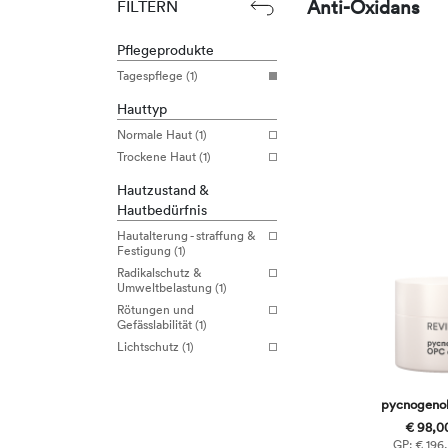
Anti-Oxidans
FILTERN
Pflegeprodukte
Tagespflege (1)
Hauttyp
Normale Haut (1)
Trockene Haut (1)
Hautzustand &
Hautbedürfnis
Hautalterung - straffung &
Festigung (1)
Radikalschutz &
Umweltbelastung (1)
Rötungen und
Gefässlabilität (1)
Lichtschutz (1)
pycnogeno
€ 98,00
GP: € 196,