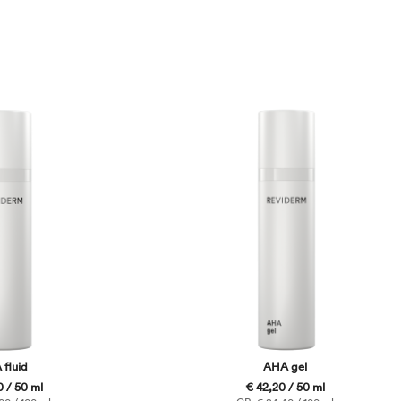
fluid
AHA gel
 / 50 ml
€ 42,20 / 50 ml