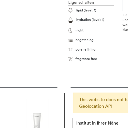
Eigenschaften
lipid (level: 1)
Ein
hydration (level: 1)
und
wer
kla
night
brightening
pore refining
fragrance free
This website does not h
Geolocation API
Institut in Ihrer Nähe