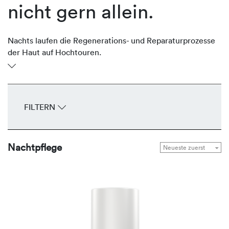
nicht gern allein.
Nachts laufen die Regenerations- und Reparaturprozesse
der Haut auf Hochtouren.
Die Nachtcremes von REVIDERM gehen auf die
individuellen Bedürfnisse der Haut ein und kurbeln Repair-
und Anti-Aging-Prozesse im Schlaf an. Effiziente,
innovative Wirkstoffsysteme regen das Zellwachstum und
FILTERN
den Stoffwechsel an, neutralisieren freie Radikale und
verbessern die Feuchtigkeitsbindung – für ein natürlich-
frisches Aussehen am nächsten Morgen.
Nachtpflege