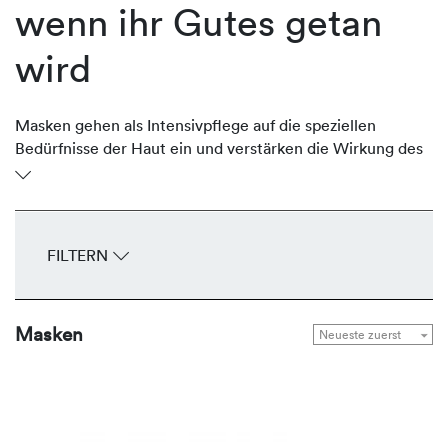
wenn ihr Gutes getan
wird
Masken gehen als Intensivpflege auf die speziellen
Bedürfnisse der Haut ein und verstärken die Wirkung des
täglichen Pflegeprogramms. Je nach Hautbedürfnis
spenden die Masken von REVIDERM intensive
Feuchtigkeit, glätten die Haut, straffen, definieren die
Konturen, binden Toxine, gleichen Rötungen aus oder
FILTERN
regulieren die Sebum-Produktion. Sie sind schnelle Helfer
für einen sofort sichtbaren Effekt.
Masken