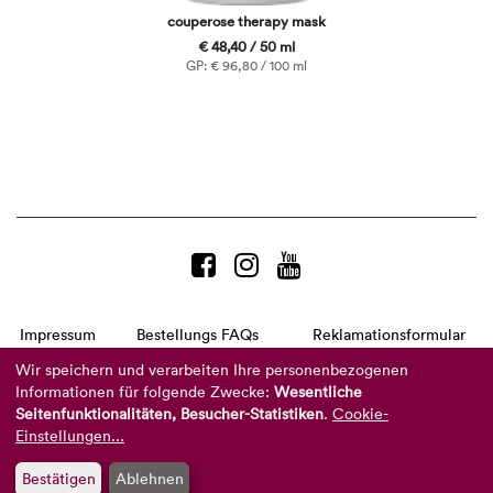
couperose therapy mask
€ 48,40 / 50 ml
GP: € 96,80 / 100 ml
Impressum
Bestellungs FAQs
Reklamationsformular
AGB
Datenschutzerklärung
Barrierefreiheitserklärung
Wir speichern und verarbeiten Ihre personenbezogenen
Informationen für folgende Zwecke:
Wesentliche
Telefon:
+49 8104 8873-310
Seitenfunktionalitäten, Besucher-Statistiken
.
Cookie-
(Mo-Do: 9-16 Uhr und Fr: 9-14 Uhr)
Mail:
info@reviderm.com
Einstellungen...
Bestätigen
Ablehnen
©
2026 REVIDERM AG