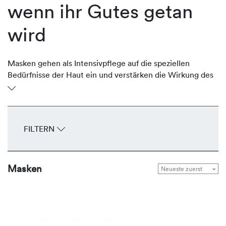
wenn ihr Gutes getan
wird
Masken gehen als Intensivpflege auf die speziellen
Bedürfnisse der Haut ein und verstärken die Wirkung des
täglichen Pflegeprogramms. Je nach Hautbedürfnis
spenden die Masken von REVIDERM intensive
Feuchtigkeit, glätten die Haut, straffen, definieren die
Konturen, binden Toxine, gleichen Rötungen aus oder
FILTERN
regulieren die Sebum-Produktion. Sie sind schnelle Helfer
für einen sofort sichtbaren Effekt.
Masken