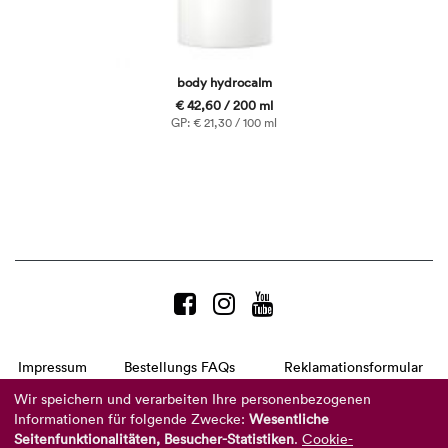
body hydrocalm
€ 42,60 / 200 ml
GP: € 21,30 / 100 ml
Impressum
Bestellungs FAQs
Reklamationsformular
AGB
Datenschutzerklärung
Barrierefreiheitserklärung
Wir speichern und verarbeiten Ihre personenbezogenen
Informationen für folgende Zwecke:
Wesentliche
Telefon:
+49 8104 8873-310
(Mo-Do: 9-16 Uhr und Fr: 9-14 Uhr)
Seitenfunktionalitäten, Besucher-Statistiken
.
Cookie-