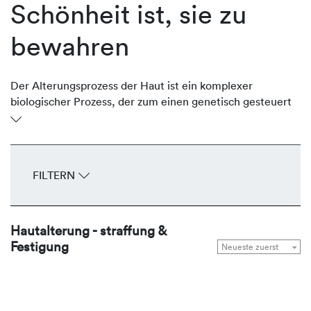
Schönheit ist, sie zu
bewahren
Der Alterungsprozess der Haut ist ein komplexer
biologischer Prozess, der zum einen genetisch gesteuert
(Zeitalterung) und zum anderen durch Umweltfaktoren
beeinflusst (Umwelt- oder Lichtalterung) wird. Beide
Prozesse prägen das Erscheinungsbild der Haut und
kennzeichnen sie mit Falten, Gefäßzeichnungen,
FILTERN
Elastizitäts- und Konturverlust sowie Hautverfärbungen
(Dyscoloration). REVIDERM nutzt innovative Wirkstoff-
Komplexe, die die natürlichen
Hautalterung - straffung &
Regenerationsmechanismen anregen, die hauteigene
Festigung
Kollagenproduktion stimulieren, Falten korrigieren, die
Haut straffen, konturieren und Pigmentstörungen
regulieren.