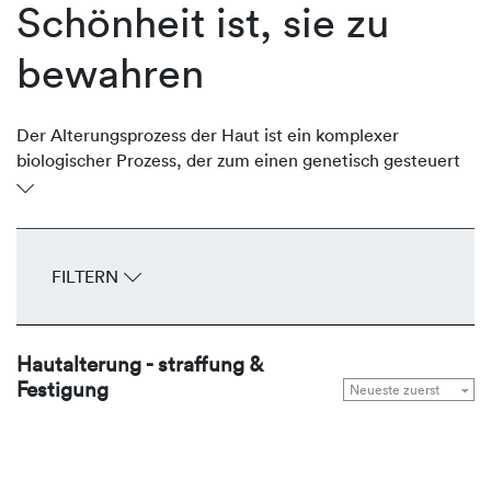
Schönheit ist, sie zu
bewahren
Der Alterungsprozess der Haut ist ein komplexer
biologischer Prozess, der zum einen genetisch gesteuert
(Zeitalterung) und zum anderen durch Umweltfaktoren
beeinflusst (Umwelt- oder Lichtalterung) wird. Beide
Prozesse prägen das Erscheinungsbild der Haut und
kennzeichnen sie mit Falten, Gefäßzeichnungen,
FILTERN
Elastizitäts- und Konturverlust sowie Hautverfärbungen
(Dyscoloration). REVIDERM nutzt innovative Wirkstoff-
Komplexe, die die natürlichen
Hautalterung - straffung &
Regenerationsmechanismen anregen, die hauteigene
Festigung
Kollagenproduktion stimulieren, Falten korrigieren, die
Haut straffen, konturieren und Pigmentstörungen
regulieren.