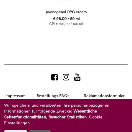
pycnogenol OPC cream
€ 98,00 / 50 ml
GP: € 196,00 / 100 ml
Impressum
Bestellungs FAQs
Reklamationsformular
AGB
Datenschutzerklärung
Barrierefreiheitserklärung
Wir speichern und verarbeiten Ihre personenbezogenen
Informationen für folgende Zwecke:
Wesentliche
Telefon:
+49 8104 8873-310
(Mo-Do: 9-16 Uhr und Fr: 9-14 Uhr)
Seitenfunktionalitäten, Besucher-Statistiken
.
Cookie-
Mail:
info@reviderm.com
Einstellungen...