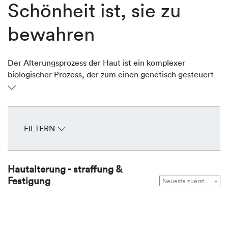
Schönheit ist, sie zu
bewahren
Der Alterungsprozess der Haut ist ein komplexer
biologischer Prozess, der zum einen genetisch gesteuert
(Zeitalterung) und zum anderen durch Umweltfaktoren
beeinflusst (Umwelt- oder Lichtalterung) wird. Beide
Prozesse prägen das Erscheinungsbild der Haut und
kennzeichnen sie mit Falten, Gefäßzeichnungen,
FILTERN
Elastizitäts- und Konturverlust sowie Hautverfärbungen
(Dyscoloration). REVIDERM nutzt innovative Wirkstoff-
Komplexe, die die natürlichen
Hautalterung - straffung &
Regenerationsmechanismen anregen, die hauteigene
Festigung
Kollagenproduktion stimulieren, Falten korrigieren, die
Haut straffen, konturieren und Pigmentstörungen
regulieren.