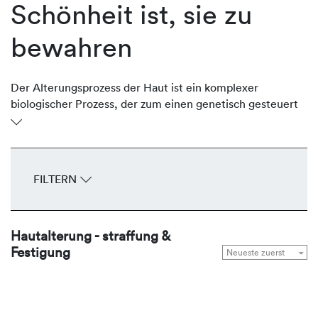
Schönheit ist, sie zu
bewahren
Der Alterungsprozess der Haut ist ein komplexer
biologischer Prozess, der zum einen genetisch gesteuert
(Zeitalterung) und zum anderen durch Umweltfaktoren
beeinflusst (Umwelt- oder Lichtalterung) wird. Beide
Prozesse prägen das Erscheinungsbild der Haut und
kennzeichnen sie mit Falten, Gefäßzeichnungen,
FILTERN
Elastizitäts- und Konturverlust sowie Hautverfärbungen
(Dyscoloration). REVIDERM nutzt innovative Wirkstoff-
Komplexe, die die natürlichen
Hautalterung - straffung &
Regenerationsmechanismen anregen, die hauteigene
Festigung
Kollagenproduktion stimulieren, Falten korrigieren, die
Haut straffen, konturieren und Pigmentstörungen
regulieren.