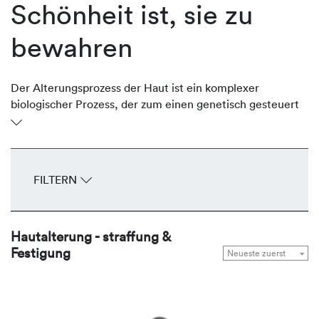
Schönheit ist, sie zu
bewahren
Der Alterungsprozess der Haut ist ein komplexer
biologischer Prozess, der zum einen genetisch gesteuert
(Zeitalterung) und zum anderen durch Umweltfaktoren
beeinflusst (Umwelt- oder Lichtalterung) wird. Beide
Prozesse prägen das Erscheinungsbild der Haut und
kennzeichnen sie mit Falten, Gefäßzeichnungen,
FILTERN
Elastizitäts- und Konturverlust sowie Hautverfärbungen
(Dyscoloration). REVIDERM nutzt innovative Wirkstoff-
Komplexe, die die natürlichen
Hautalterung - straffung &
Regenerationsmechanismen anregen, die hauteigene
Festigung
Kollagenproduktion stimulieren, Falten korrigieren, die
Haut straffen, konturieren und Pigmentstörungen
regulieren.