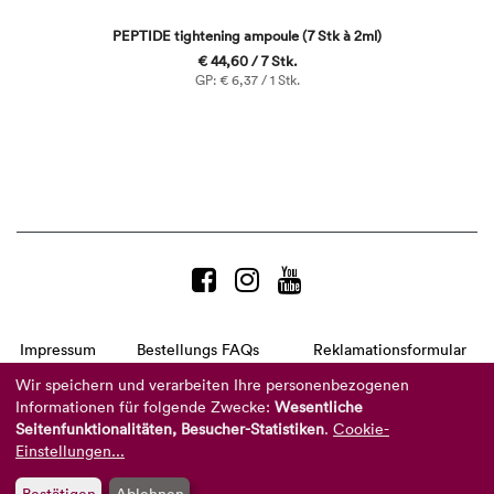
PEPTIDE tightening ampoule (7 Stk à 2ml)
€ 44,60 / 7 Stk.
GP: € 6,37 / 1 Stk.
Impressum
Bestellungs FAQs
Reklamationsformular
AGB
Datenschutzerklärung
Barrierefreiheitserklärung
Wir speichern und verarbeiten Ihre personenbezogenen
Informationen für folgende Zwecke:
Wesentliche
Telefon:
+49 8104 8873-310
(Mo-Do: 9-16 Uhr und Fr: 9-14 Uhr)
Seitenfunktionalitäten, Besucher-Statistiken
.
Cookie-
Mail:
info@reviderm.com
Einstellungen...
Bestätigen
Ablehnen