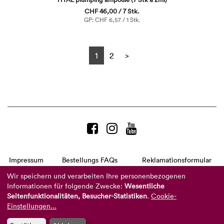
CHF 46,00 / 7 Stk.
GP: CHF 6,57 / 1 Stk.
Next
1
2
>
Impressum
Bestellungs FAQs
Reklamationsformular
AGB
Datenschutzerklärung
Barrierefreiheitserklärung
Wir speichern und verarbeiten Ihre personenbezogenen
Informationen für folgende Zwecke:
Wesentliche
Telefon:
+49 8104 8873-310
Seitenfunktionalitäten, Besucher-Statistiken
.
Cookie-
(Mo-Do: 9-16 Uhr und Fr: 9-14 Uhr)
Mail:
info@reviderm.com
Einstellungen...