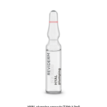
HYAL plumping ampoule (7 Stk à 2ml)