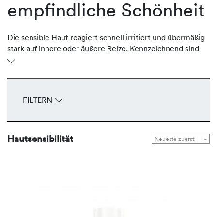
empfindliche Schönheit
Die sensible Haut reagiert schnell irritiert und übermäßig
stark auf innere oder äußere Reize. Kennzeichnend sind
Rötungen, Hautschüppchen, Trockenheit,
Missempfindungen bis zum Juckreiz. Eine intolerante
Haut mit niedriger Reizschwelle kann vererbt oder
erworben sein. REVIDERM pflegt die empfindliche Haut
FILTERN
mit schonenden Produkten, die frei von Duftstoffen und
hypoallergen formuliert sind. Sie beruhigen die sensible
Haut nachhaltig, wirken ausgleichend und stärkend.
Hautsensibilität