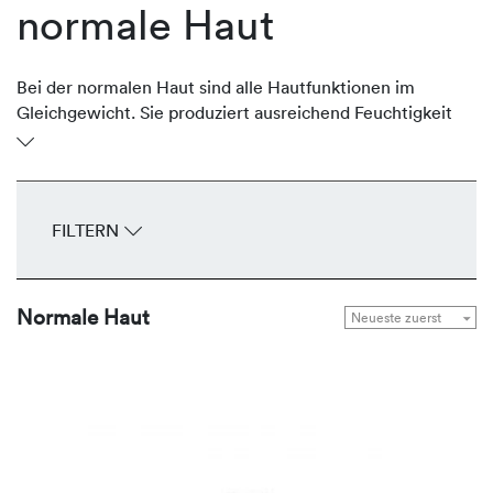
normale Haut
Bei der normalen Haut sind alle Hautfunktionen im
Gleichgewicht. Sie produziert ausreichend Feuchtigkeit
und schützende Lipide, ist geschmeidig und glatt. Sie ist
gut durchblutet, unempfindlich, spannt nicht und hat
feine Poren. Das gesamte Erscheinungsbild wirkt
ebenmäßig. Um diese Balance zu halten, bietet
FILTERN
REVIDERM Seren, Fluids, Cremes und Masken zur
Gesunderhaltung und Bewahrung der natürlichen
Leuchtkraft.
Normale Haut