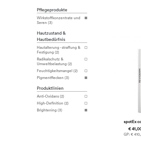
Pflegeprodukte
Wirkstoffkonzentrate und
Seren (3)
Hautzustand &
Hautbedürfnis
Hautalterung - straffung &
Festigung (2)
Radikalschutz &
Umweltbelastung (2)
Feuchtigkeitsmangel (2)
Pigmentflecken (3)
Produktlinien
Anti-Oxidans (2)
High-Definition (2)
Brightening (3)
spotEx c
€ 41,00
GP: € 410,