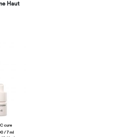
me Haut
 C cure
0 / 7 ml