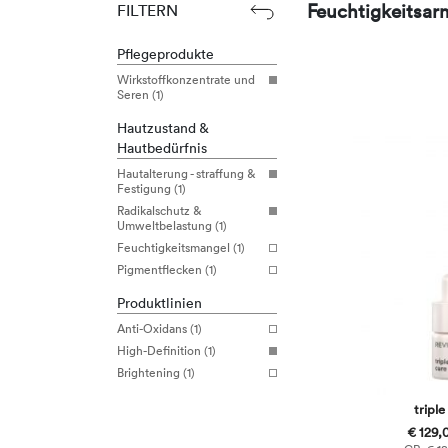
Feuchtigkeitsar
FILTERN
Pflegeprodukte
Wirkstoffkonzentrate und
Seren (1)
Hautzustand &
Hautbedürfnis
Hautalterung - straffung &
Festigung (1)
Radikalschutz &
Umweltbelastung (1)
Feuchtigkeitsmangel (1)
Pigmentflecken (1)
Produktlinien
Anti-Oxidans (1)
High-Definition (1)
Brightening (1)
triple
€ 129,0