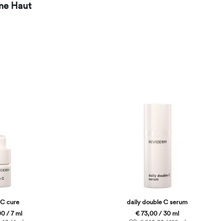
me Haut
 C cure
daily double C serum
0 / 7 ml
€ 73,00 / 30 ml