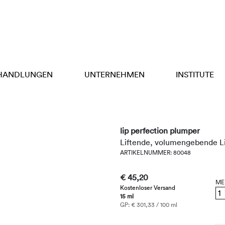
HANDLUNGEN
UNTERNEHMEN
INSTITUTE
lip perfection plumper
Liftende, volumengebende L
ARTIKELNUMMER: 80048
€ 45,20
ME
Kostenloser Versand
15 ml
GP: € 301,33 / 100 ml