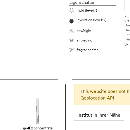
Eigenschaften
lipid (level: 3)
Ein
hydration (level: 2)
die
Hya
Hau
day/night
und
Eff
anti-aging
Vol
fragrance free
This website does not h
Geolocation API
Institut in Ihrer Nähe
spotEx concentrate