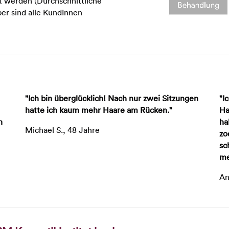
t werden (Durchschnittliche
er sind alle KundInnen
"Ich bin überglücklich! Nach nur zwei Sitzungen
"I
hatte ich kaum mehr Haare am Rücken."
Ha
h
ha
Michael S., 48 Jahre
zo
sc
me
An