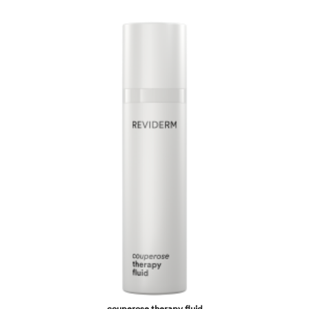
couperose therapy fluid