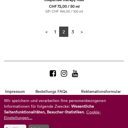
CHF 72,00 / 50 ml
GP: CHF 144,00 / 100 ml
Previous
Next
<
1
2
3
>
Impressum
Bestellungs FAQs
Reklamationsformular
AGB
Datenschutzerklärung
Barrierefreiheitserklärung
Wir speichern und verarbeiten Ihre personenbezogenen
Informationen für folgende Zwecke:
Wesentliche
Telefon:
+49 8104 8873-310
Seitenfunktionalitäten, Besucher-Statistiken
.
Cookie-
(Mo-Do: 9-16 Uhr und Fr: 9-14 Uhr)
Mail:
info@reviderm.com
Einstellungen...