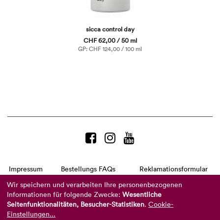
sicca control day
CHF 62,00 / 50 ml
GP: CHF 124,00 / 100 ml
Impressum
Bestellungs FAQs
Reklamationsformular
AGB
Datenschutzerklärung
Barrierefreiheitserklärung
Wir speichern und verarbeiten Ihre personenbezogenen
Informationen für folgende Zwecke:
Wesentliche
Telefon:
+49 8104 8873-310
(Mo-Do: 9-16 Uhr und Fr: 9-14 Uhr)
Seitenfunktionalitäten, Besucher-Statistiken
.
Cookie-
Mail:
info@reviderm.com
Einstellungen...