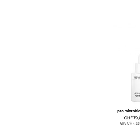
pro microbi
CHF 79,0
GP: CHF 263