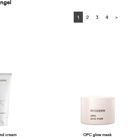
ngel
Next
1
2
3
4
>
and cream
OPC glow mask