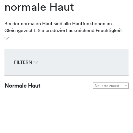
normale Haut
Bei der normalen Haut sind alle Hautfunktionen im
Gleichgewicht. Sie produziert ausreichend Feuchtigkeit
und schützende Lipide, ist geschmeidig und glatt. Sie ist
gut durchblutet, unempfindlich, spannt nicht und hat
feine Poren. Das gesamte Erscheinungsbild wirkt
ebenmäßig. Um diese Balance zu halten, bietet
FILTERN
REVIDERM Seren, Fluids, Cremes und Masken zur
Gesunderhaltung und Bewahrung der natürlichen
Leuchtkraft.
Normale Haut