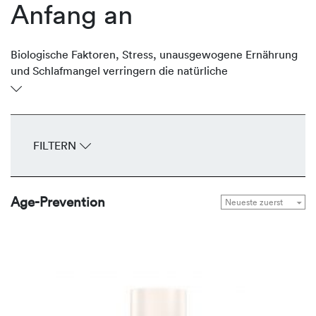
Anfang an
Biologische Faktoren, Stress, unausgewogene Ernährung
und Schlafmangel verringern die natürliche
Regenerationsfähigkeit der Haut. Früh werden erste
Anzeichen der Hautalterung wie feine Fältchen und ein
müder Teint sichtbar. REVIDERM unterstützt die Haut
gezielt mit Produkten, die präventiv gegen freie Radikale
FILTERN
wirken, den Feuchtigkeitshaushalt regulieren und helfen,
das vitale und jugendliche Erscheinungsbild zu bewahren.
Age-Prevention