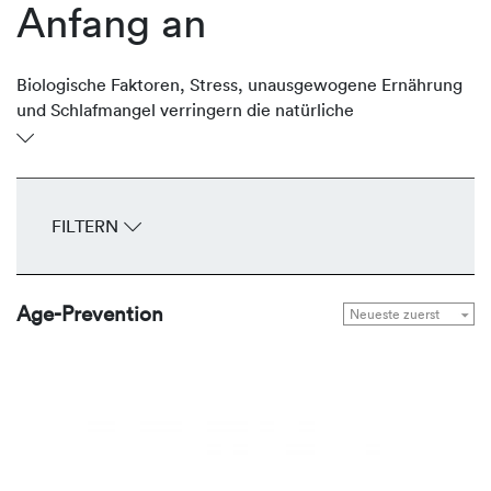
Anfang an
Biologische Faktoren, Stress, unausgewogene Ernährung
und Schlafmangel verringern die natürliche
Regenerationsfähigkeit der Haut. Früh werden erste
Anzeichen der Hautalterung wie feine Fältchen und ein
müder Teint sichtbar. REVIDERM unterstützt die Haut
gezielt mit Produkten, die präventiv gegen freie Radikale
FILTERN
wirken, den Feuchtigkeitshaushalt regulieren und helfen,
das vitale und jugendliche Erscheinungsbild zu bewahren.
Age-Prevention