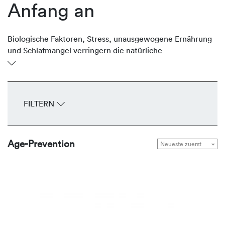
Anfang an
Biologische Faktoren, Stress, unausgewogene Ernährung
und Schlafmangel verringern die natürliche
Regenerationsfähigkeit der Haut. Früh werden erste
Anzeichen der Hautalterung wie feine Fältchen und ein
müder Teint sichtbar. REVIDERM unterstützt die Haut
gezielt mit Produkten, die präventiv gegen freie Radikale
FILTERN
wirken, den Feuchtigkeitshaushalt regulieren und helfen,
das vitale und jugendliche Erscheinungsbild zu bewahren.
Age-Prevention