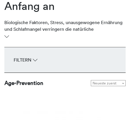
Anfang an
Biologische Faktoren, Stress, unausgewogene Ernährung
und Schlafmangel verringern die natürliche
Regenerationsfähigkeit der Haut. Früh werden erste
Anzeichen der Hautalterung wie feine Fältchen und ein
müder Teint sichtbar. REVIDERM unterstützt die Haut
gezielt mit Produkten, die präventiv gegen freie Radikale
FILTERN
wirken, den Feuchtigkeitshaushalt regulieren und helfen,
das vitale und jugendliche Erscheinungsbild zu bewahren.
Age-Prevention