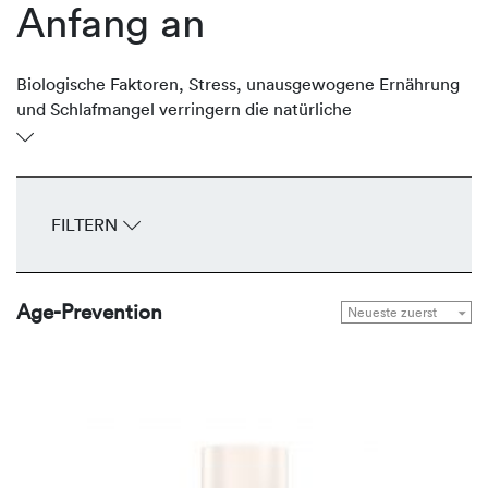
Anfang an
Biologische Faktoren, Stress, unausgewogene Ernährung
und Schlafmangel verringern die natürliche
Regenerationsfähigkeit der Haut. Früh werden erste
Anzeichen der Hautalterung wie feine Fältchen und ein
müder Teint sichtbar. REVIDERM unterstützt die Haut
gezielt mit Produkten, die präventiv gegen freie Radikale
FILTERN
wirken, den Feuchtigkeitshaushalt regulieren und helfen,
das vitale und jugendliche Erscheinungsbild zu bewahren.
Age-Prevention