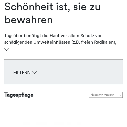
Schönheit ist, sie zu
bewahren
Tagsüber benötigt die Haut vor allem Schutz vor
schädigenden Umwelteinflüssen (z.B. freien Radikalen),
Feuchtigkeitsverlust und Sonneneinstrahlung. Die Cremes
und Fluids von REVIDERM gehen individuell auf jedes
Hautbedürfnis ein und bieten eine überzeugende Anti-
Aging Wirkung. Sie enthalten spezifisch wirkende
FILTERN
Aktivstoffe, um die Schutzbarriere der Haut zu
stabilisieren, sie zu schützen, aktiv zu durchfeuchten oder
übermäßigen Talg und Glanz zu reduzieren.
Tagespflege