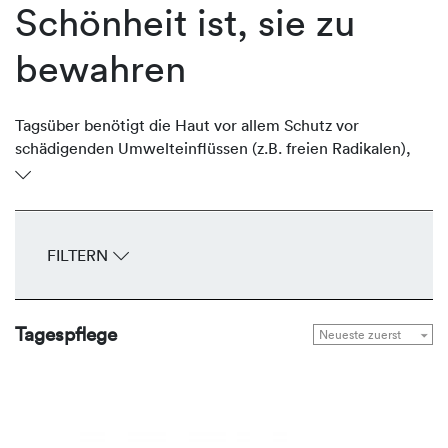
Schönheit ist, sie zu
bewahren
Tagsüber benötigt die Haut vor allem Schutz vor
schädigenden Umwelteinflüssen (z.B. freien Radikalen),
Feuchtigkeitsverlust und Sonneneinstrahlung. Die Cremes
und Fluids von REVIDERM gehen individuell auf jedes
Hautbedürfnis ein und bieten eine überzeugende Anti-
Aging Wirkung. Sie enthalten spezifisch wirkende
FILTERN
Aktivstoffe, um die Schutzbarriere der Haut zu
stabilisieren, sie zu schützen, aktiv zu durchfeuchten oder
übermäßigen Talg und Glanz zu reduzieren.
Tagespflege