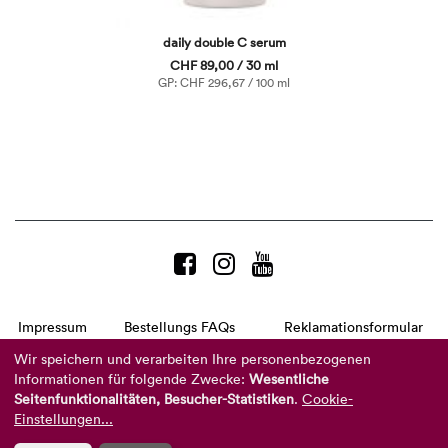
daily double C serum
CHF 89,00 / 30 ml
GP: CHF 296,67 / 100 ml
Impressum
Bestellungs FAQs
Reklamationsformular
AGB
Datenschutzerklärung
Barrierefreiheitserklärung
Wir speichern und verarbeiten Ihre personenbezogenen
Informationen für folgende Zwecke:
Wesentliche
Telefon:
+49 8104 8873-310
Seitenfunktionalitäten, Besucher-Statistiken
.
Cookie-
(Mo-Do: 9-16 Uhr und Fr: 9-14 Uhr)
Mail:
info@reviderm.com
Einstellungen...