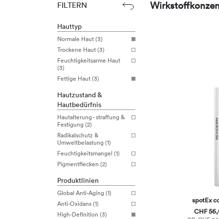
Wirkstoffkonzen
FILTERN
Hauttyp
Normale Haut (3)
Trockene Haut (3)
Feuchtigkeitsarme Haut
(3)
Fettige Haut (3)
Hautzustand &
Hautbedürfnis
Hautalterung - straffung &
Festigung (2)
Radikalschutz &
Umweltbelastung (1)
Feuchtigkeitsmangel (1)
Pigmentflecken (2)
Produktlinien
Global Anti-Aging (1)
spotEx c
Anti-Oxidans (1)
CHF 56,0
High-Definition (3)