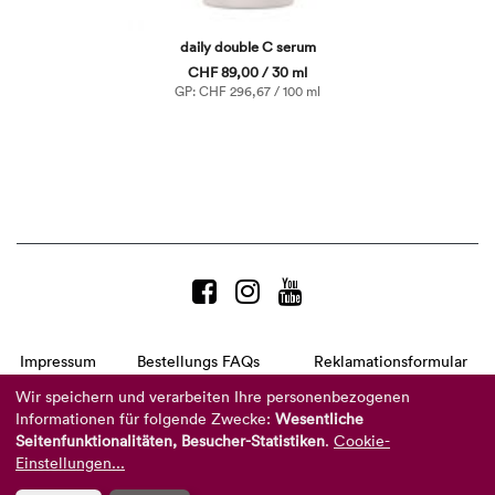
daily double C serum
CHF 89,00 / 30 ml
GP: CHF 296,67 / 100 ml
Impressum
Bestellungs FAQs
Reklamationsformular
AGB
Datenschutzerklärung
Barrierefreiheitserklärung
Wir speichern und verarbeiten Ihre personenbezogenen
Informationen für folgende Zwecke:
Wesentliche
Telefon:
+49 8104 8873-310
Seitenfunktionalitäten, Besucher-Statistiken
.
Cookie-
(Mo-Do: 9-16 Uhr und Fr: 9-14 Uhr)
Mail:
info@reviderm.com
Einstellungen...