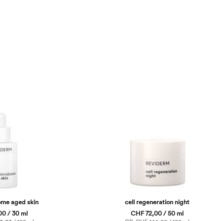
ome aged skin
cell regeneration night
0 / 30 ml
CHF 72,00 / 50 ml