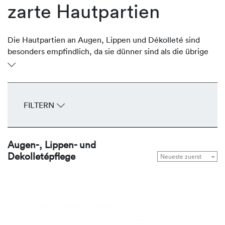
zarte Hautpartien
Die Hautpartien an Augen, Lippen und Dékolleté sind
besonders empfindlich, da sie dünner sind als die übrige
Gesichtshaut. Oftmals sind sie aber stark der Sonne
ausgesetzt und verlieren an Volumen und Festigkeit und
entwickeln frühzeitig Fältchen und Falten. Die
regenerierenden Produkte von REVIDERM stärken,
FILTERN
durchfeuchten, glätten und straffen die zarten
Hautpartien Tag für Tag.
Augen-, Lippen- und
Dekolletépflege