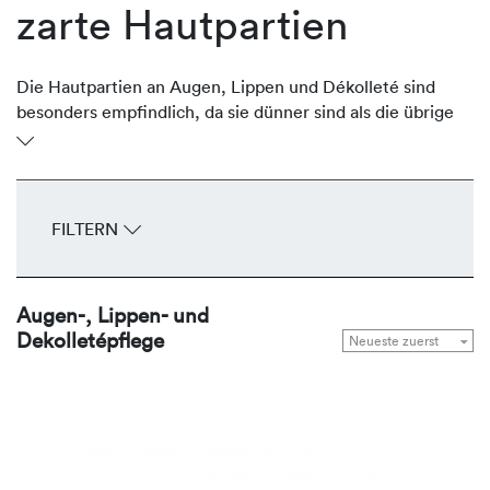
zarte Hautpartien
Die Hautpartien an Augen, Lippen und Dékolleté sind
besonders empfindlich, da sie dünner sind als die übrige
Gesichtshaut. Oftmals sind sie aber stark der Sonne
ausgesetzt und verlieren an Volumen und Festigkeit und
entwickeln frühzeitig Fältchen und Falten. Die
regenerierenden Produkte von REVIDERM stärken,
FILTERN
durchfeuchten, glätten und straffen die zarten
Hautpartien Tag für Tag.
Augen-, Lippen- und
Dekolletépflege