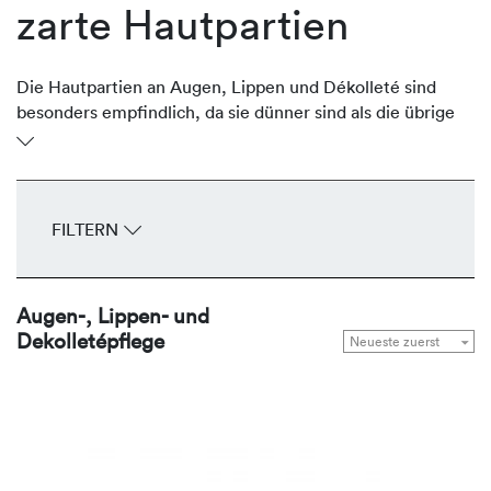
zarte Hautpartien
Die Hautpartien an Augen, Lippen und Dékolleté sind
besonders empfindlich, da sie dünner sind als die übrige
Gesichtshaut. Oftmals sind sie aber stark der Sonne
ausgesetzt und verlieren an Volumen und Festigkeit und
entwickeln frühzeitig Fältchen und Falten. Die
regenerierenden Produkte von REVIDERM stärken,
FILTERN
durchfeuchten, glätten und straffen die zarten
Hautpartien Tag für Tag.
Augen-, Lippen- und
Dekolletépflege