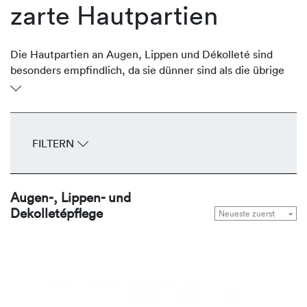
zarte Hautpartien
Die Hautpartien an Augen, Lippen und Dékolleté sind
besonders empfindlich, da sie dünner sind als die übrige
Gesichtshaut. Oftmals sind sie aber stark der Sonne
ausgesetzt und verlieren an Volumen und Festigkeit und
entwickeln frühzeitig Fältchen und Falten. Die
regenerierenden Produkte von REVIDERM stärken,
FILTERN
durchfeuchten, glätten und straffen die zarten
Hautpartien Tag für Tag.
Augen-, Lippen- und
Dekolletépflege