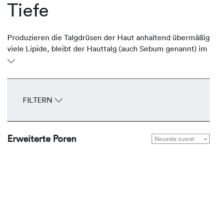
Tiefe
Produzieren die Talgdrüsen der Haut anhaltend übermäßig
viele Lipide, bleibt der Hauttalg (auch Sebum genannt) im
Ausführungsgang stehen und erweitert den Follikel.
Bereits mit bloßem Auge sind die breiten Öffnungen –
speziell in der T-Zone und an den Wangen – als offener
Trichter sichtbar. Die talgregulierenden Produkte von
FILTERN
REVIDERM reduzieren die Produktion des Sebums auf ein
normales Maß und verfeinern das Hautbild.
Erweiterte Poren