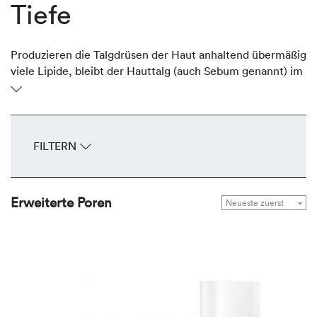
Tiefe
Produzieren die Talgdrüsen der Haut anhaltend übermäßig
viele Lipide, bleibt der Hauttalg (auch Sebum genannt) im
Ausführungsgang stehen und erweitert den Follikel.
Bereits mit bloßem Auge sind die breiten Öffnungen –
speziell in der T-Zone und an den Wangen – als offener
Trichter sichtbar. Die talgregulierenden Produkte von
FILTERN
REVIDERM reduzieren die Produktion des Sebums auf ein
normales Maß und verfeinern das Hautbild.
Erweiterte Poren