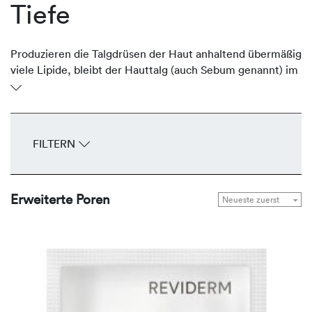
Tiefe
Produzieren die Talgdrüsen der Haut anhaltend übermäßig
viele Lipide, bleibt der Hauttalg (auch Sebum genannt) im
Ausführungsgang stehen und erweitert den Follikel.
Bereits mit bloßem Auge sind die breiten Öffnungen –
speziell in der T-Zone und an den Wangen – als offener
Trichter sichtbar. Die talgregulierenden Produkte von
FILTERN
REVIDERM reduzieren die Produktion des Sebums auf ein
normales Maß und verfeinern das Hautbild.
Erweiterte Poren