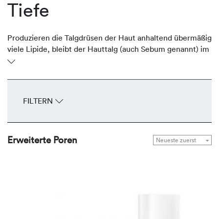
Tiefe
Produzieren die Talgdrüsen der Haut anhaltend übermäßig
viele Lipide, bleibt der Hauttalg (auch Sebum genannt) im
Ausführungsgang stehen und erweitert den Follikel.
Bereits mit bloßem Auge sind die breiten Öffnungen –
speziell in der T-Zone und an den Wangen – als offener
Trichter sichtbar. Die talgregulierenden Produkte von
FILTERN
REVIDERM reduzieren die Produktion des Sebums auf ein
normales Maß und verfeinern das Hautbild.
Erweiterte Poren