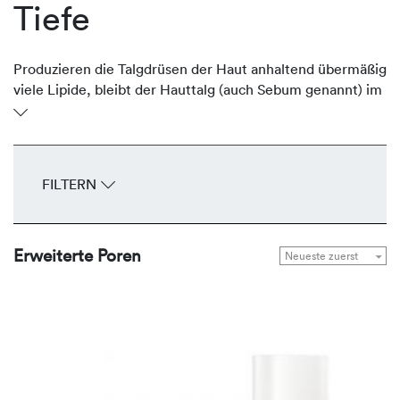
Tiefe
Produzieren die Talgdrüsen der Haut anhaltend übermäßig
viele Lipide, bleibt der Hauttalg (auch Sebum genannt) im
Ausführungsgang stehen und erweitert den Follikel.
Bereits mit bloßem Auge sind die breiten Öffnungen –
speziell in der T-Zone und an den Wangen – als offener
Trichter sichtbar. Die talgregulierenden Produkte von
FILTERN
REVIDERM reduzieren die Produktion des Sebums auf ein
normales Maß und verfeinern das Hautbild.
Erweiterte Poren